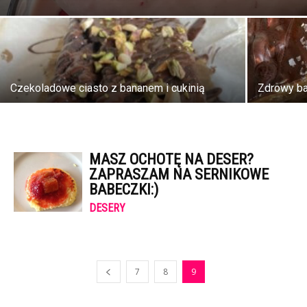
Czekoladowe ciasto z bananem i cukinią
Zdrowy ba
MASZ OCHOTĘ NA DESER?
ZAPRASZAM NA SERNIKOWE
BABECZKI:)
DESERY
7
8
9