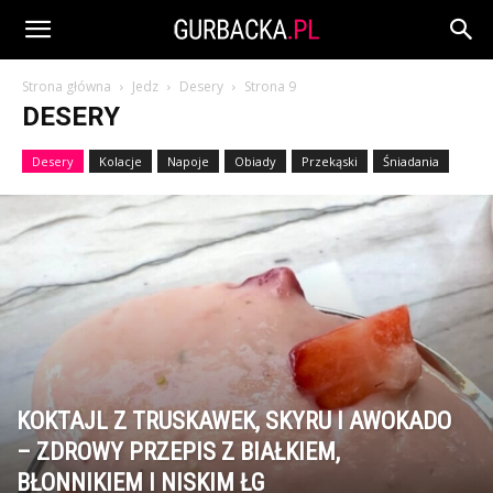
Strona główna
Jedz
Desery
Strona 9
DESERY
Desery
Kolacje
Napoje
Obiady
Przekąski
Śniadania
KOKTAJL Z TRUSKAWEK, SKYRU I AWOKADO
– ZDROWY PRZEPIS Z BIAŁKIEM,
BŁONNIKIEM I NISKIM ŁG