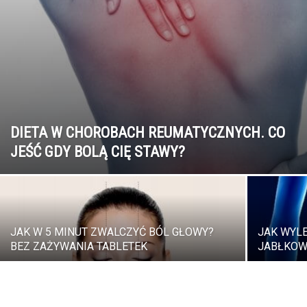
DIETA W CHOROBACH REUMATYCZNYCH. CO
JEŚĆ GDY BOLĄ CIĘ STAWY?
JAK W 5 MINUT ZWALCZYĆ BÓL GŁOWY?
JAK WYL
BEZ ZAŻYWANIA TABLETEK
JABŁKO