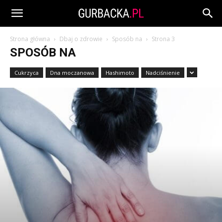
Strona główna
Dbaj o zdrowie
Sposób na
Strona 3
SPOSÓB NA
Cukrzyca
Dna moczanowa
Hashimoto
Nadciśnienie