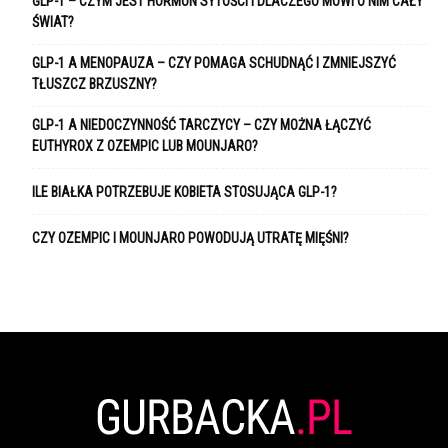
GLP-1 – CZYM JEST HORMON SYTOŚCI I DLACZEGO MÓWI O NIM CAŁY
ŚWIAT?
GLP-1 A MENOPAUZA – CZY POMAGA SCHUDNĄĆ I ZMNIEJSZYĆ
TŁUSZCZ BRZUSZNY?
GLP-1 A NIEDOCZYNNOŚĆ TARCZYCY – CZY MOŻNA ŁĄCZYĆ
EUTHYROX Z OZEMPIC LUB MOUNJARO?
ILE BIAŁKA POTRZEBUJE KOBIETA STOSUJĄCA GLP-1?
CZY OZEMPIC I MOUNJARO POWODUJĄ UTRATĘ MIĘŚNI?