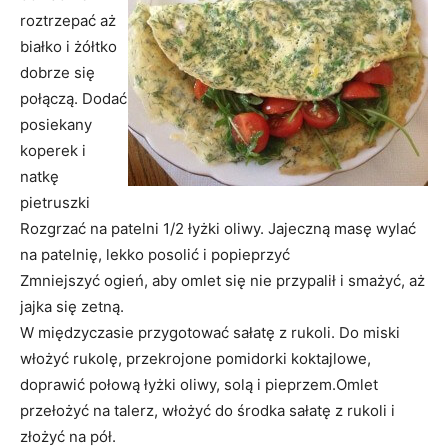
roztrzepać aż
białko i żółtko
dobrze się
połączą. Dodać
posiekany
koperek i
natkę
pietruszki
Rozgrzać na patelni 1/2 łyżki oliwy. Jajeczną masę wylać
na patelnię, lekko posolić i popieprzyć
Zmniejszyć ogień, aby omlet się nie przypalił i smażyć, aż
jajka się zetną.
W międzyczasie przygotować sałatę z rukoli. Do miski
włożyć rukolę, przekrojone pomidorki koktajlowe,
doprawić połową łyżki oliwy, solą i pieprzem.Omlet
przełożyć na talerz, włożyć do środka sałatę z rukoli i
złożyć na pół.