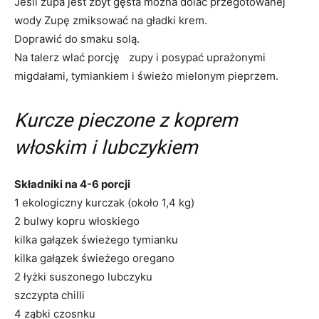
Jeśli zupa jest zbyt gęsta można dolać przegotowanej
wody Zupę zmiksować na gładki krem.
Doprawić do smaku solą.
Na talerz wlać porcję zupy i posypać uprażonymi
migdałami, tymiankiem i świeżo mielonym pieprzem.
Kurcze pieczone z koprem
włoskim i lubczykiem
Składniki na 4-6 porcji
1 ekologiczny kurczak (około 1,4 kg)
2 bulwy kopru włoskiego
kilka gałązek świeżego tymianku
kilka gałązek świeżego oregano
2 łyżki suszonego lubczyku
szczypta chilli
4 ząbki czosnku