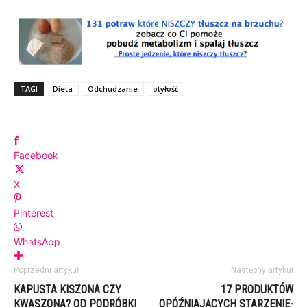
TAGI
Dieta
Odchudzanie
otyłość
Facebook
X
Pinterest
WhatsApp
Poprzedni artykuł
Następny artykuł
KAPUSTA KISZONA CZY
17 PRODUKTÓW
KWASZONA? OD PODRÓBKI
OPÓŹNIAJĄCYCH STARZENIE-