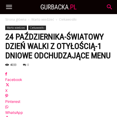
Strona główna
Warto wiedzieć
Ciekawostki
Warto wiedzieć
Ciekawostki
24 PAŹDZIERNIKA-ŚWIATOWY
DZIEŃ WALKI Z OTYŁOŚCIĄ-1
DNIOWE ODCHUDZAJĄCE MENU
4033
0
Facebook
X
Pinterest
WhatsApp