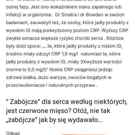
ostrej fazy. Jest ono wskaźnikiem stanu zapalnego lub
infekcji w organizmie. Dr Sinatra i dr Bowden w swoich
badaniach, zauważyli też, że osoby, które jadły produkty z
wysokim IG mają podwyższony poziom CRP. Wyższy CRP
zwykle oznacza większe ryzyko chorób serca . Różnice
były dość spore: „…te, które jadły produkty z niskim IG,
średnio miały odczyt CRP 1,6 mg/l natomiast te, które
jadły produkty z wysokim IG, miały 3Xwyższe wartości
(norma to 5,0 mg/l)” Niskie CRP osiągniesz jedząc
zdrowe białka, dużo warzyw, owoców bogatych w
przeciwutleniacze i naturalnych przypraw…
” Zabójcze” dla serca według niektórych,
jest czerwone mięso? Otóż, nie tak
„zabójcze” jak by się wydawało…
Odkąd