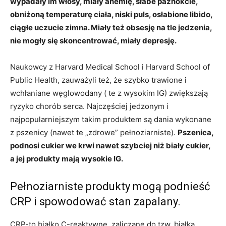
wypadały im włosy, miały anemię, słabe paznokcie,
obniżoną temperaturę ciała, niski puls, osłabione libido,
ciągłe uczucie zimna. Miały też obsesję na tle jedzenia,
nie mogły się skoncentrować, miały depresję.
Naukowcy z Harvard Medical School i Harvard School of
Public Health, zauważyli też, że szybko trawione i
wchłaniane węglowodany ( te z wysokim IG) zwiększają
ryzyko chorób serca. Najczęściej jedzonym i
najpopularniejszym takim produktem są dania wykonane
z pszenicy (nawet te „zdrowe” pełnoziarniste).
Pszenica,
podnosi cukier we krwi nawet szybciej niż biały cukier,
a jej produkty mają wysokie IG.
Pełnoziarniste produkty mogą podnieść
CRP i spowodować stan zapalany.
CRP-to białko C-reaktywne, zaliczane do tzw. białka