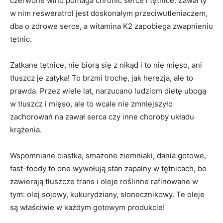
czerwone wino pomaga chronić serce i tętnice. Zawarty
w nim resweratrol jest doskonałym przeciwutleniaczem,
dba o zdrowe serce, a witamina K2 zapobiega zwapnieniu
tętnic.
Zatkane tętnice, nie biorą się z nikąd i to nie mięso, ani
tłuszcz je zatyka! To brzmi trochę, jak herezja, ale to
prawda. Przez wiele lat, narzucano ludziom dietę ubogą
w tłuszcz i mięso, ale to wcale nie zmniejszyło
zachorowań na zawał serca czy inne choroby układu
krążenia.
Wspomniane ciastka, smażone ziemniaki, dania gotowe,
fast-foody to one wywołują stan zapalny w tętnicach, bo
zawierają tłuszcze trans i oleje roślinne rafinowane w
tym: olej sojowy, kukurydziany, słonecznikowy. Te oleje
są właściwie w każdym gotowym produkcie!