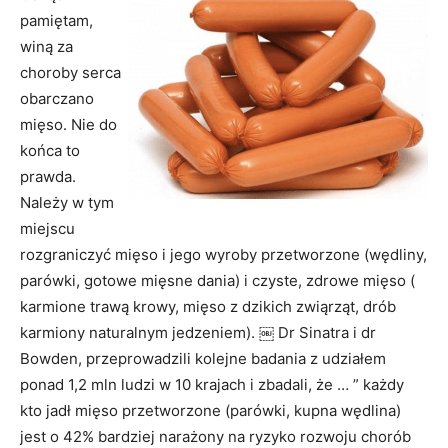
pamiętam,
winą za
choroby serca
obarczano
mięso. Nie do
końca to
prawda.
Należy w tym
miejscu
rozgraniczyć mięso i jego wyroby przetworzone (wędliny,
parówki, gotowe mięsne dania) i czyste, zdrowe mięso (
karmione trawą krowy, mięso z dzikich zwiąrząt, drób
karmiony naturalnym jedzeniem). ￼ Dr Sinatra i dr
Bowden, przeprowadzili kolejne badania z udziałem
ponad 1,2 mln ludzi w 10 krajach i zbadali, że … ” każdy
kto jadł mięso przetworzone (parówki, kupna wędlina)
jest o 42% bardziej narażony na ryzyko rozwoju chorób