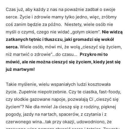
Czas już, aby każdy z nas na poważnie zadbał o swoje
serce. Życie i zdrowie mamy tylko jedno, więc, zróbmy
coś zanim będzie za późno. Niestety, wiele osób nie
myśli o czymś, czego nie widać „gołym okiem”.
Nie widzą
zatkanych tętnic i tłuszczu, jaki gromadzi się wokół
serca.
Wiele osób, mówi mi, że wolą „cieszyć się życiem,
niż martwić o zdrowie”…do czasu…
Przykro mi to
mówić, ale nie można cieszyć się życiem, kiedy jest się
już martwym!
Takie myślenie, wielu wspaniałych ludzi kosztowała
życie. Zupełnie niepotrzebnie. Czy te ciastka, fast-foody,
czy słodkie gazowane napoje, pozwalają Ci „cieszyć się
życiem”? Nie dla mnie! Ja cieszę się z rodziny, pięknej
pogody, jazdy na nartach, spacerów, z czytania i z
czerwonego wina…tak przy okazji, udowodniono, że