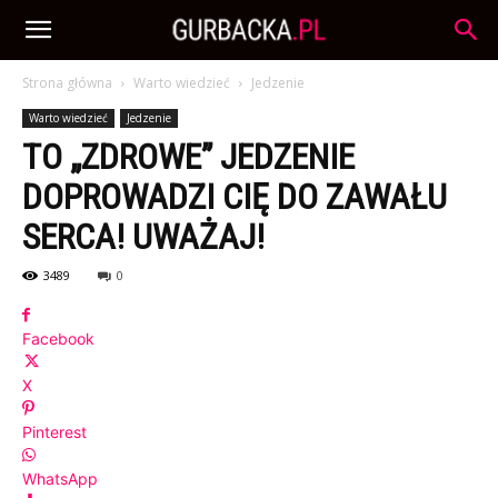
Strona główna
Warto wiedzieć
Jedzenie
Warto wiedzieć
Jedzenie
TO „ZDROWE” JEDZENIE
DOPROWADZI CIĘ DO ZAWAŁU
SERCA! UWAŻAJ!
3489
0
Facebook
X
Pinterest
WhatsApp