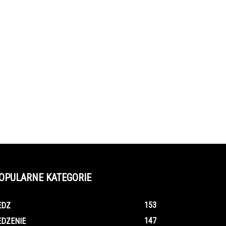
OPULARNE KATEGORIE
153
EDZ
147
EDZENIE