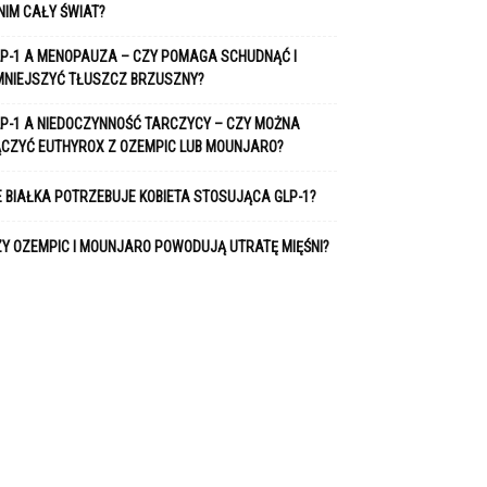
NIM CAŁY ŚWIAT?
P-1 A MENOPAUZA – CZY POMAGA SCHUDNĄĆ I
MNIEJSZYĆ TŁUSZCZ BRZUSZNY?
P-1 A NIEDOCZYNNOŚĆ TARCZYCY – CZY MOŻNA
ĄCZYĆ EUTHYROX Z OZEMPIC LUB MOUNJARO?
E BIAŁKA POTRZEBUJE KOBIETA STOSUJĄCA GLP-1?
Y OZEMPIC I MOUNJARO POWODUJĄ UTRATĘ MIĘŚNI?