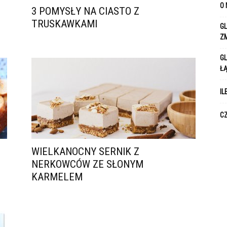
O 
3 POMYSŁY NA CIASTO Z
TRUSKAWKAMI
GL
Z
GL
Ł
IL
CZ
WIELKANOCNY SERNIK Z
NERKOWCÓW ZE SŁONYM
KARMELEM