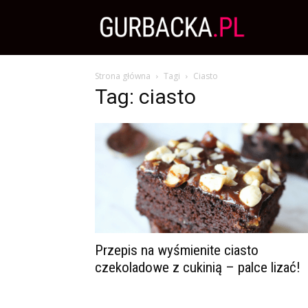
Zdrowa
Strona główna
Tagi
Ciasto
Dieta,
Tag: ciasto
Odchudzanie
i
przepisy
Przepis na wyśmienite ciasto
czekoladowe z cukinią – palce lizać!
kulinarne