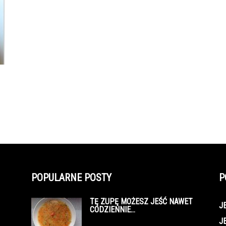
POPULARNE POSTY
P
TĘ ZUPĘ MOŻESZ JEŚĆ NAWET
J
CODZIENNIE…
J