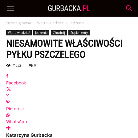
Strona główna
Warto wiedzieć
Jedzenie
Warto wiedzieć
Jedzenie
Chudnij
Suplementy
NIESAMOWITE WŁAŚCIWOŚCI
PYŁKU PSZCZELEGO
71332
0
Facebook
X
Pinterest
WhatsApp
Katarzyna Gurbacka