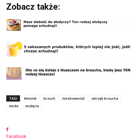
Zobacz także:
TAGI
błonnik
brzuch
niestrawność
obrzęk brzucha
woda
wzdęcia
Facebook