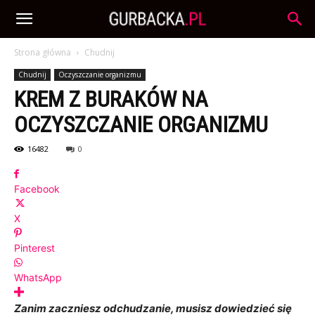
Strona główna
Chudnij
Chudnij
Oczyszczanie organizmu
KREM Z BURAKÓW NA
OCZYSZCZANIE ORGANIZMU
16482
0
Facebook
X
Pinterest
WhatsApp
Zanim zaczniesz odchudzanie, musisz dowiedzieć się