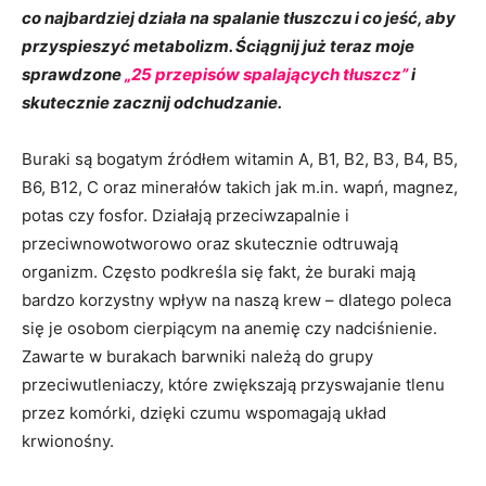
co najbardziej działa na spalanie tłuszczu i co jeść, aby
przyspieszyć metabolizm.
Ściągnij już teraz moje
sprawdzone
„25 przepisów spalających tłuszcz”
i
skutecznie zacznij odchudzanie.
Buraki są bogatym źródłem witamin A, B1, B2, B3, B4, B5,
B6, B12, C oraz minerałów takich jak m.in. wapń, magnez,
potas czy fosfor. Działają przeciwzapalnie i
przeciwnowotworowo oraz skutecznie odtruwają
organizm. Często podkreśla się fakt, że buraki mają
bardzo korzystny wpływ na naszą krew – dlatego poleca
się je osobom cierpiącym na anemię czy nadciśnienie.
Zawarte w burakach barwniki należą do grupy
przeciwutleniaczy, które zwiększają przyswajanie tlenu
przez komórki, dzięki czumu wspomagają układ
krwionośny.