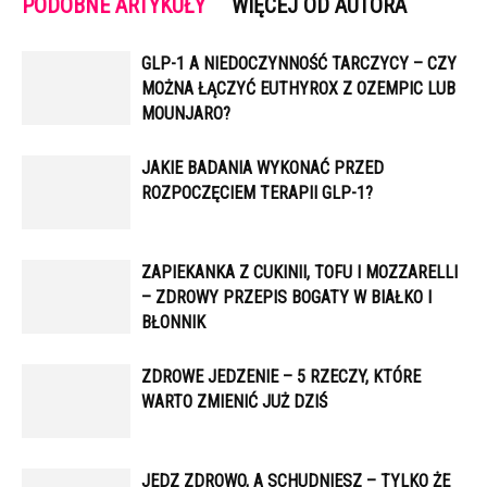
PODOBNE ARTYKUŁY
WIĘCEJ OD AUTORA
GLP-1 A NIEDOCZYNNOŚĆ TARCZYCY – CZY
MOŻNA ŁĄCZYĆ EUTHYROX Z OZEMPIC LUB
MOUNJARO?
JAKIE BADANIA WYKONAĆ PRZED
ROZPOCZĘCIEM TERAPII GLP-1?
ZAPIEKANKA Z CUKINII, TOFU I MOZZARELLI
– ZDROWY PRZEPIS BOGATY W BIAŁKO I
BŁONNIK
ZDROWE JEDZENIE – 5 RZECZY, KTÓRE
WARTO ZMIENIĆ JUŻ DZIŚ
JEDZ ZDROWO, A SCHUDNIESZ – TYLKO ŻE