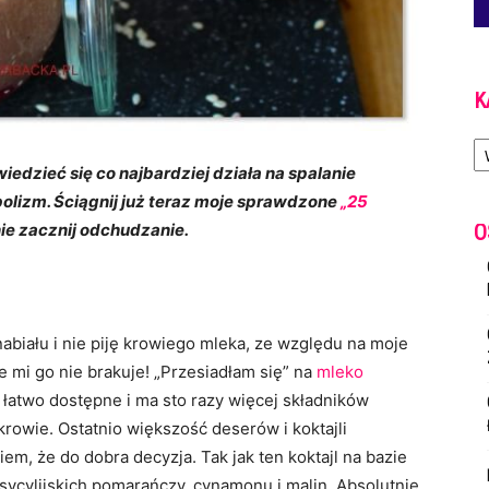
K
Ka
edzieć się co najbardziej działa na spalanie
bolizm.
Ściągnij już teraz moje sprawdzone
„25
O
ie zacznij odchudzanie.
nabiału i nie piję krowiego mleka, ze względu na moje
mi go nie brakuje! „Przesiadłam się” na
mleko
, łatwo dostępne i ma sto razy więcej składników
rowie. Ostatnio większość deserów i koktajli
em, że do dobra decyzja. Tak jak ten koktajl na bazie
cylijskich pomarańczy, cynamonu i malin. Absolutnie