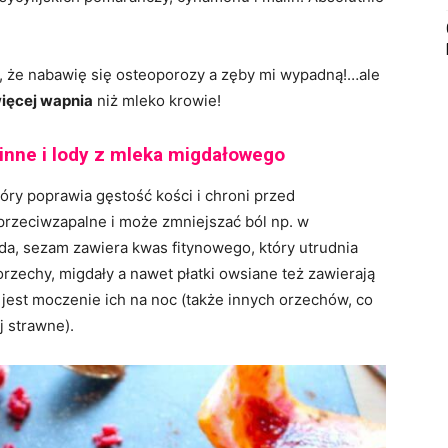
y, że nabawię się osteoporozy a zęby mi wypadną!…ale
więcej wapnia
niż mleko krowie!
linne i lody z mleka migdałowego
który poprawia gęstość kości i chroni przed
przeciwzapalne i może zmniejszać ból np. w
a, sezam zawiera kwas fitynowego, który utrudnia
orzechy, migdały a nawet płatki owsiane też zawierają
jest moczenie ich na noc (także innych orzechów, co
j strawne).