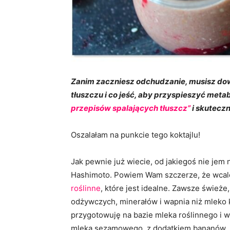
Zanim zaczniesz odchudzanie, musisz dowi
tłuszczu i co jeść, aby przyspieszyć meta
przepisów spalających tłuszcz”
i skuteczn
Oszalałam na punkcie tego koktajlu!
Jak pewnie już wiecie, od jakiegoś nie jem 
Hashimoto. Powiem Wam szczerze, że wcale 
roślinne
, które jest idealne. Zawsze świeże
odżywczych, minerałów i wapnia niż mleko k
przygotowuję na bazie mleka roślinnego i wi
mleka sezamowego, z dodatkiem bananów, sy