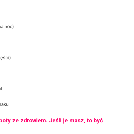
na noc)
zęści)
ut
smaku
poty ze zdrowiem. Jeśli je masz, to być