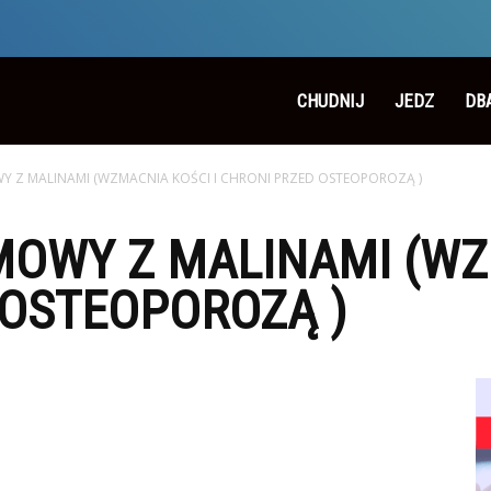
CHUDNIJ
JEDZ
DB
Y Z MALINAMI (WZMACNIA KOŚCI I CHRONI PRZED OSTEOPOROZĄ )
OWY Z MALINAMI (WZ
 OSTEOPOROZĄ )