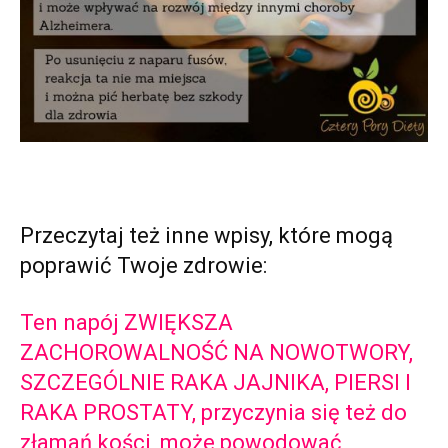
Przeczytaj też inne wpisy, które mogą
poprawić Twoje zdrowie:
Ten napój ZWIĘKSZA
ZACHOROWALNOŚĆ NA NOWOTWORY,
SZCZEGÓLNIE RAKA JAJNIKA, PIERSI I
RAKA PROSTATY, przyczynia się też do
złamań kości, może powodować