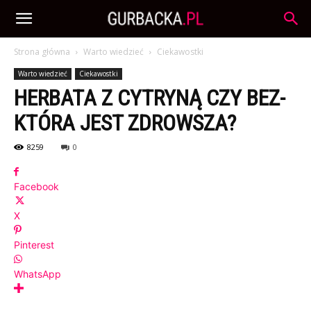
Strona główna
Warto wiedzieć
Ciekawostki
Warto wiedzieć
Ciekawostki
HERBATA Z CYTRYNĄ CZY BEZ-
KTÓRA JEST ZDROWSZA?
8259
0
Facebook
X
Pinterest
WhatsApp