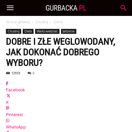
Strona główna
Chudnij
Dieta
Chudnij
Dieta
Warto wiedzieć
Jedzenie
DOBRE I ZŁE WEGLOWODANY,
JAK DOKONAĆ DOBREGO
WYBORU?
12933
0
Facebook
X
Pinterest
WhatsApp