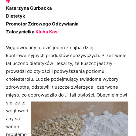
Katarzyna Gurbacka
Dietetyk
Promotor Zdrowego Odżywiania
Założycielka
Klubu Kasi
Węglowodany to dziś jeden z najbardziej
kontrowersyjnych produktów spożywczych. Przez wiele
lat uczono dietetyków i lekarzy, że tłuszcz jest zły i
prowadzi do otyłości i podwyższenia poziomu
cholesterolu. Ludzie podejmujący świadome wybory
zdrowotne, odstawili tłuszcze zwierzęce i czerwone
mięso, co doprowadziło
do … fali otyłości. Obecnie mówi
się, że to
węglowod
any są
winne
problemo