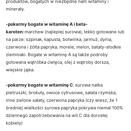
produktów, bogatych w niezbędne nam witaminy i
minerały.
-pokarmy bogate w witaminę A i beta-
karoten:
marchew (najlepiej surowa), lekko gotowane lub
na parze: szpinak, kapusta, botwinka, jarmuż, dynia,
czerwona i żółta papryka, morele, melon, bataty-słodkie
ziemniaki. Bogate w witaminę A są także podroby
gotowana wątróbka cielęca, olej z wątroby dorsza,
wiejskie jajka.
-pokarmy bogate w witaminę C
: surowa natka
pietruszki, brokuły, owoce cytrusowe, sałata rzymska,
inne zielone sałaty, czerwona papryka (czy wiesz, że 1
średniej wielkości surowa papryka pokrywa niemal 100%
dziennego zapotrzebowania na wit.C dla dorosłej
kobiety)