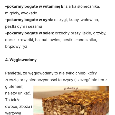
-pokarmy bogate w witaminę E:
ziarka słonecznika,
migdały, awokado.
-pokarmy bogate w cynk:
ostrygi, kraby, wołowina,
pestki dyni i sezamu
-pokarmy bogate w selen:
orzechy brazylijskie, grzyby,
dorsz, krewetki, halibut,
owies, pestki słonecznika,
brązowy ryż
4. Węglowodany
Pamiętaj, że węglowodany to nie tylko chleb, który
zresztą przy niedoczynności tarczycy (szczególnie ten z
glutenem)
należy unikać.
To także
owoce, zboża i
warzywa