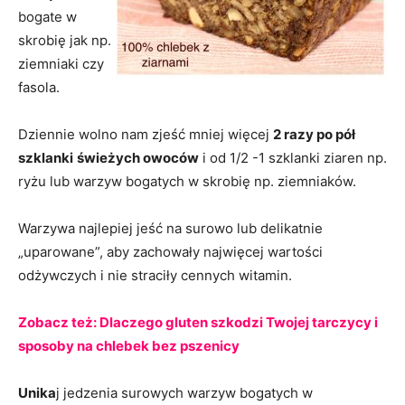
bogate w
skrobię jak np.
ziemniaki czy
fasola.
Dziennie wolno nam zjeść mniej więcej
2 razy po pół
szklanki
świeżych owoców
i od 1/2 -1 szklanki ziaren np.
ryżu lub warzyw bogatych w skrobię np. ziemniaków.
Warzywa najlepiej jeść na surowo lub delikatnie
„uparowane”, aby zachowały najwięcej wartości
odżywczych i nie straciły cennych witamin.
Zobacz też:
Dlaczego gluten szkodzi Twojej tarczycy i
sposoby na chlebek bez pszenicy
Unika
j jedzenia surowych warzyw bogatych w