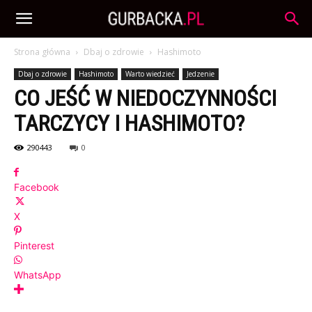
Strona główna
Dbaj o zdrowie
Hashimoto
Dbaj o zdrowie
Hashimoto
Warto wiedzieć
Jedzenie
CO JEŚĆ W NIEDOCZYNNOŚCI
TARCZYCY I HASHIMOTO?
290443
0
Facebook
X
Pinterest
WhatsApp