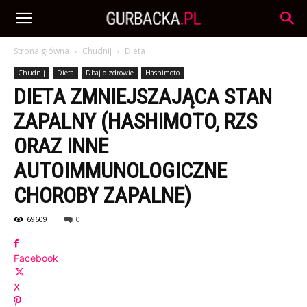
Strona główna
Chudnij
Dieta
Chudnij
Dieta
Dbaj o zdrowie
Hashimoto
DIETA ZMNIEJSZAJĄCA STAN
ZAPALNY (HASHIMOTO, RZS
ORAZ INNE
AUTOIMMUNOLOGICZNE
CHOROBY ZAPALNE)
69609
0
Facebook
X