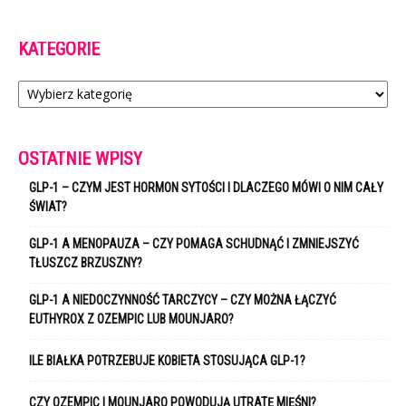
KATEGORIE
Kategorie
OSTATNIE WPISY
GLP-1 – CZYM JEST HORMON SYTOŚCI I DLACZEGO MÓWI O NIM CAŁY
ŚWIAT?
GLP-1 A MENOPAUZA – CZY POMAGA SCHUDNĄĆ I ZMNIEJSZYĆ
TŁUSZCZ BRZUSZNY?
GLP-1 A NIEDOCZYNNOŚĆ TARCZYCY – CZY MOŻNA ŁĄCZYĆ
EUTHYROX Z OZEMPIC LUB MOUNJARO?
ILE BIAŁKA POTRZEBUJE KOBIETA STOSUJĄCA GLP-1?
CZY OZEMPIC I MOUNJARO POWODUJĄ UTRATĘ MIĘŚNI?