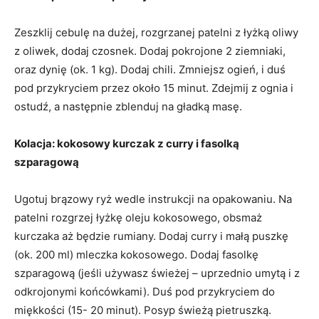
Zeszklij cebulę na dużej, rozgrzanej patelni z łyżką oliwy
z oliwek, dodaj czosnek. Dodaj pokrojone 2 ziemniaki,
oraz dynię (ok. 1 kg). Dodaj chili. Zmniejsz ogień, i duś
pod przykryciem przez około 15 minut. Zdejmij z ognia i
ostudź, a następnie zblenduj na gładką masę.
Kolacja: kokosowy kurczak z curry i fasolką
szparagową
Ugotuj brązowy ryż wedle instrukcji na opakowaniu. Na
patelni rozgrzej łyżkę oleju kokosowego, obsmaż
kurczaka aż będzie rumiany. Dodaj curry i małą puszkę
(ok. 200 ml) mleczka kokosowego. Dodaj fasolkę
szparagową (jeśli używasz świeżej – uprzednio umytą i z
odkrojonymi końcówkami). Duś pod przykryciem do
miękkości (15- 20 minut). Posyp świeżą pietruszką.