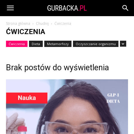
Strona główna
Chudnij
Ćwiczenia
ĆWICZENIA
Ćwiczenia
Dieta
Metamorfozy
Oczyszczanie organizmu
Brak postów do wyświetlenia