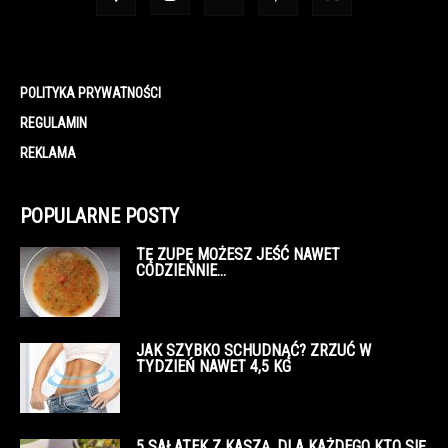
POLITYKA PRYWATNOŚCI
REGULAMIN
REKLAMA
POPULARNE POSTY
TĘ ZUPĘ MOŻESZ JEŚĆ NAWET
CODZIENNIE…
JAK SZYBKO SCHUDNĄĆ? ZRZUĆ W
TYDZIEŃ NAWET 4,5 KG
5 SAŁATEK Z KASZĄ, DLA KAŻDEGO KTO SIĘ