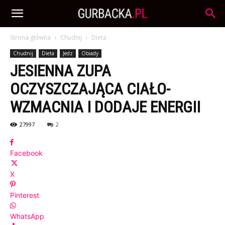
Strona główna
Chudnij
Dieta
Chudnij
Dieta
Jedz
Obiady
JESIENNA ZUPA
OCZYSZCZAJĄCA CIAŁO-
WZMACNIA I DODAJE ENERGII
27997
2
Facebook
X
Pinterest
WhatsApp