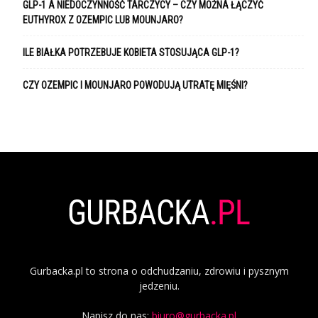
GLP-1 A NIEDOCZYNNOŚĆ TARCZYCY – CZY MOŻNA ŁĄCZYĆ
EUTHYROX Z OZEMPIC LUB MOUNJARO?
ILE BIAŁKA POTRZEBUJE KOBIETA STOSUJĄCA GLP-1?
CZY OZEMPIC I MOUNJARO POWODUJĄ UTRATĘ MIĘŚNI?
Gurbacka.pl to strona o odchudzaniu, zdrowiu i pysznym
jedzeniu.
Napisz do nas:
biuro@gurbacka.pl