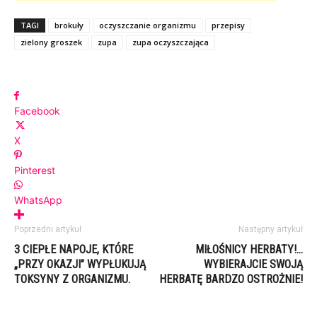
TAGI
brokuły
oczyszczanie organizmu
przepisy
zielony groszek
zupa
zupa oczyszczająca
Facebook
X
Pinterest
WhatsApp
Poprzedni artykuł
Następny artykuł
3 CIEPŁE NAPOJE, KTÓRE
MIŁOŚNICY HERBATY!…
„PRZY OKAZJI” WYPŁUKUJĄ
WYBIERAJCIE SWOJĄ
TOKSYNY Z ORGANIZMU.
HERBATĘ BARDZO OSTROŻNIE!