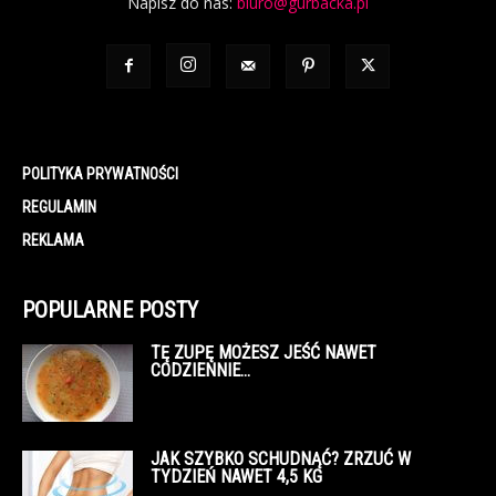
Napisz do nas:
biuro@gurbacka.pl
POLITYKA PRYWATNOŚCI
REGULAMIN
REKLAMA
POPULARNE POSTY
TĘ ZUPĘ MOŻESZ JEŚĆ NAWET
CODZIENNIE…
JAK SZYBKO SCHUDNĄĆ? ZRZUĆ W
TYDZIEŃ NAWET 4,5 KG