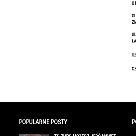
O 
GL
Z
GL
Ł
IL
CZ
POPULARNE POSTY
P