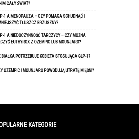
NIM CAŁY ŚWIAT?
P-1 A MENOPAUZA – CZY POMAGA SCHUDNĄĆ I
MNIEJSZYĆ TŁUSZCZ BRZUSZNY?
P-1 A NIEDOCZYNNOŚĆ TARCZYCY – CZY MOŻNA
ĄCZYĆ EUTHYROX Z OZEMPIC LUB MOUNJARO?
E BIAŁKA POTRZEBUJE KOBIETA STOSUJĄCA GLP-1?
Y OZEMPIC I MOUNJARO POWODUJĄ UTRATĘ MIĘŚNI?
OPULARNE KATEGORIE