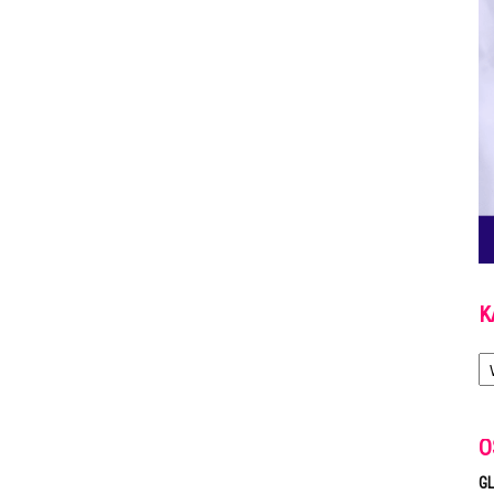
K
Ka
O
GL