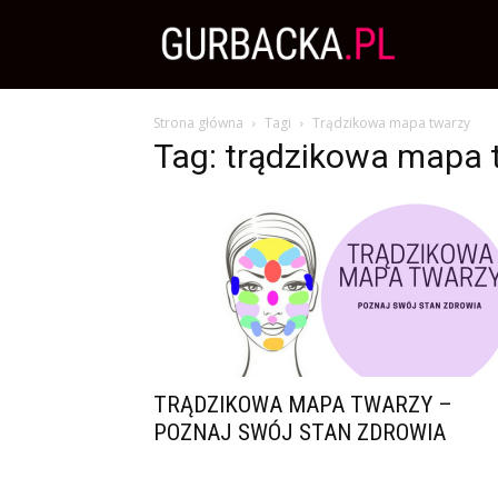
Zdrowa
Strona główna
Tagi
Trądzikowa mapa twarzy
Dieta,
Tag: trądzikowa mapa 
Odchudzanie
i
przepisy
TRĄDZIKOWA MAPA TWARZY –
POZNAJ SWÓJ STAN ZDROWIA
kulinarne