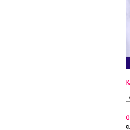
K
Ka
O
GL