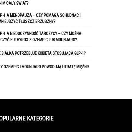
NIM CAŁY ŚWIAT?
P-1 A MENOPAUZA – CZY POMAGA SCHUDNĄĆ I
MNIEJSZYĆ TŁUSZCZ BRZUSZNY?
P-1 A NIEDOCZYNNOŚĆ TARCZYCY – CZY MOŻNA
ĄCZYĆ EUTHYROX Z OZEMPIC LUB MOUNJARO?
E BIAŁKA POTRZEBUJE KOBIETA STOSUJĄCA GLP-1?
Y OZEMPIC I MOUNJARO POWODUJĄ UTRATĘ MIĘŚNI?
OPULARNE KATEGORIE