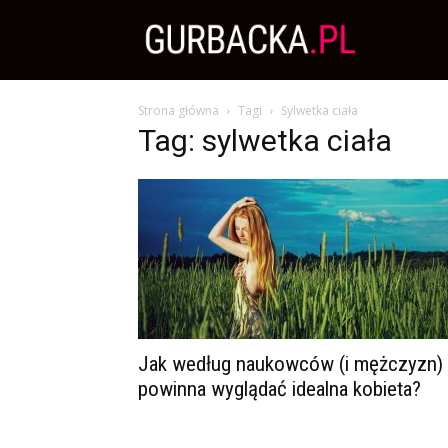
Zdrowa
Strona główna
Tagi
Sylwetka ciała
Dieta,
Tag: sylwetka ciała
Odchudzanie
i
przepisy
Jak według naukowców (i mężczyzn)
powinna wyglądać idealna kobieta?
kulinarne