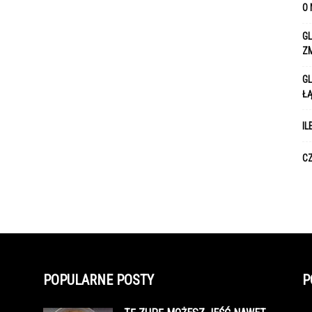
O 
GL
Z
GL
Ł
IL
CZ
POPULARNE POSTY
P