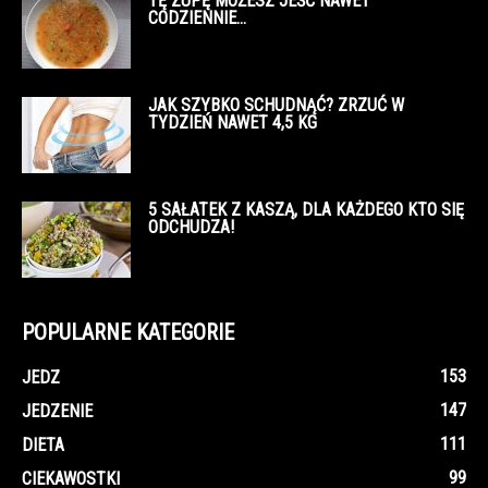
TĘ ZUPĘ MOŻESZ JEŚĆ NAWET
CODZIENNIE…
JAK SZYBKO SCHUDNĄĆ? ZRZUĆ W
TYDZIEŃ NAWET 4,5 KG
5 SAŁATEK Z KASZĄ, DLA KAŻDEGO KTO SIĘ
ODCHUDZA!
POPULARNE KATEGORIE
153
JEDZ
147
JEDZENIE
111
DIETA
99
CIEKAWOSTKI