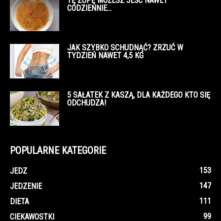
TĘ ZUPĘ MOŻESZ JEŚĆ NAWET
CODZIENNIE…
JAK SZYBKO SCHUDNĄĆ? ZRZUĆ W
TYDZIEŃ NAWET 4,5 KG
5 SAŁATEK Z KASZĄ, DLA KAŻDEGO KTO SIĘ
ODCHUDZA!
POPULARNE KATEGORIE
153
JEDZ
147
JEDZENIE
111
DIETA
99
CIEKAWOSTKI