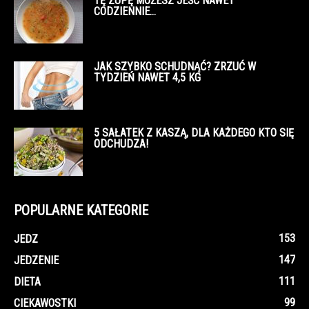
TĘ ZUPĘ MOŻESZ JEŚĆ NAWET
CODZIENNIE…
JAK SZYBKO SCHUDNĄĆ? ZRZUĆ W
TYDZIEŃ NAWET 4,5 KG
5 SAŁATEK Z KASZĄ, DLA KAŻDEGO KTO SIĘ
ODCHUDZA!
POPULARNE KATEGORIE
153
JEDZ
147
JEDZENIE
111
DIETA
99
CIEKAWOSTKI