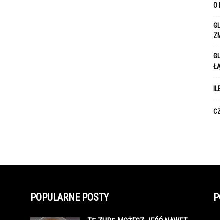
O 
GL
Z
GL
Ł
IL
CZ
POPULARNE POSTY
P