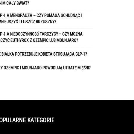
NIM CAŁY ŚWIAT?
P-1 A MENOPAUZA – CZY POMAGA SCHUDNĄĆ I
MNIEJSZYĆ TŁUSZCZ BRZUSZNY?
P-1 A NIEDOCZYNNOŚĆ TARCZYCY – CZY MOŻNA
ĄCZYĆ EUTHYROX Z OZEMPIC LUB MOUNJARO?
E BIAŁKA POTRZEBUJE KOBIETA STOSUJĄCA GLP-1?
Y OZEMPIC I MOUNJARO POWODUJĄ UTRATĘ MIĘŚNI?
OPULARNE KATEGORIE