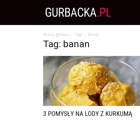
Zdrowa
Strona główna
Tagi
Banan
Dieta,
Tag: banan
Odchudzanie
i
przepisy
3 POMYSŁY NA LODY Z KURKUMĄ
kulinarne