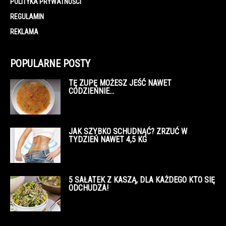
POLITYKA PRYWATNOŚCI
REGULAMIN
REKLAMA
POPULARNE POSTY
TĘ ZUPĘ MOŻESZ JEŚĆ NAWET
CODZIENNIE…
JAK SZYBKO SCHUDNĄĆ? ZRZUĆ W
TYDZIEŃ NAWET 4,5 KG
5 SAŁATEK Z KASZĄ, DLA KAŻDEGO KTO SIĘ
ODCHUDZA!