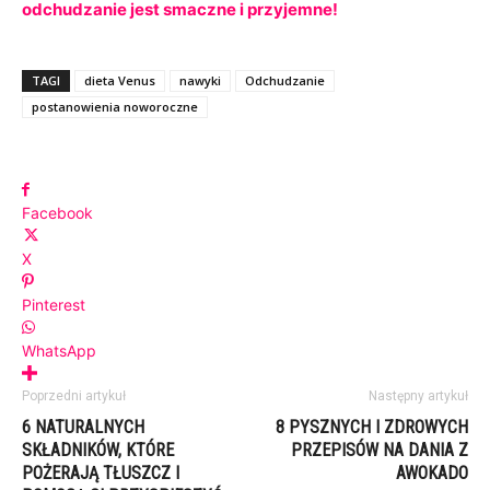
odchudzanie jest smaczne i przyjemne!
TAGI
dieta Venus
nawyki
Odchudzanie
postanowienia noworoczne
Facebook
X
Pinterest
WhatsApp
Poprzedni artykuł
Następny artykuł
6 NATURALNYCH
8 PYSZNYCH I ZDROWYCH
SKŁADNIKÓW, KTÓRE
PRZEPISÓW NA DANIA Z
POŻERAJĄ TŁUSZCZ I
AWOKADO