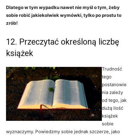
Dlatego w tym wypadku nawet nie myśl o tym, żeby
sobie robić jakiekolwiek wymówki, tylko po prostu to
zrób!
12. Przeczytać określoną liczbę
książek
Trudność
tego
postanowie
nia zależy
od tego, jak
dużą ilość
książek
sobie
wyznaczymy. Powiedzmy sobie jednak szczerze, jako