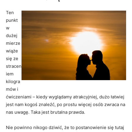
Ten
punkt
w
dużej
mierze
wiąże
się ze
stracen
iem
kilogra
mów i
ćwiczeniami – kiedy wyglądamy atrakcyjniej, dużo łatwiej
jest nam kogoś znaleźć, po prostu więcej osób zwraca na
nas uwagę. Taka jest brutalna prawda.
Nie powinno nikogo dziwić, że to postanowienie się tutaj