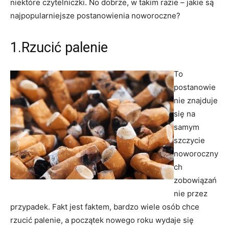
niektóre czytelniczki. No dobrze, w takim razie – jakie są
najpopularniejsze postanowienia noworoczne?
1.Rzucić palenie
To
postanowie
nie znajduje
się na
samym
szczycie
noworoczny
ch
zobowiązań
nie przez
przypadek. Fakt jest faktem, bardzo wiele osób chce
rzucić palenie, a początek nowego roku wydaje się