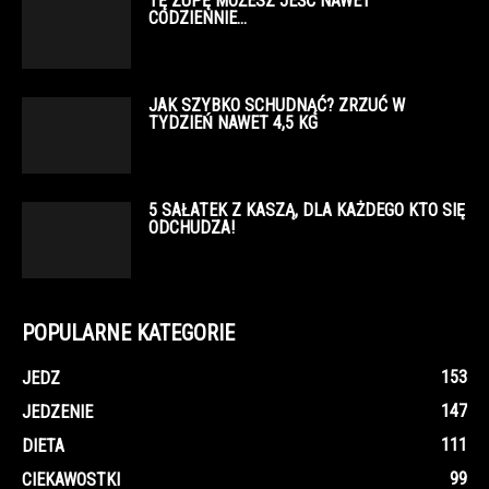
TĘ ZUPĘ MOŻESZ JEŚĆ NAWET
CODZIENNIE…
JAK SZYBKO SCHUDNĄĆ? ZRZUĆ W
TYDZIEŃ NAWET 4,5 KG
5 SAŁATEK Z KASZĄ, DLA KAŻDEGO KTO SIĘ
ODCHUDZA!
POPULARNE KATEGORIE
153
JEDZ
147
JEDZENIE
111
DIETA
99
CIEKAWOSTKI