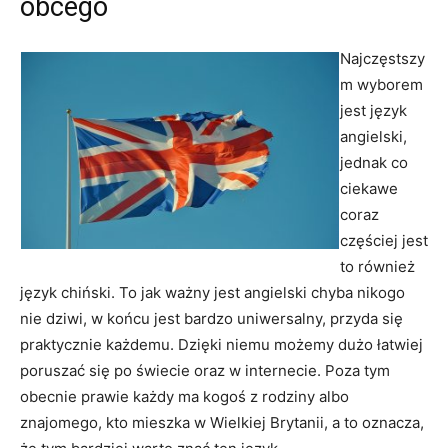
obcego
Najczęstszy
m wyborem
jest język
angielski,
jednak co
ciekawe
coraz
częściej jest
to również
język chiński. To jak ważny jest angielski chyba nikogo
nie dziwi, w końcu jest bardzo uniwersalny, przyda się
praktycznie każdemu. Dzięki niemu możemy dużo łatwiej
poruszać się po świecie oraz w internecie. Poza tym
obecnie prawie każdy ma kogoś z rodziny albo
znajomego, kto mieszka w Wielkiej Brytanii, a to oznacza,