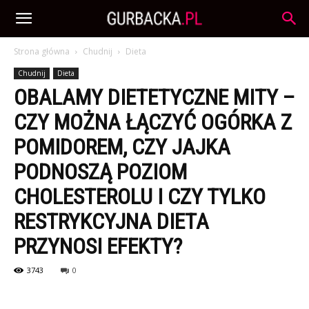
Strona główna
Chudnij
Dieta
Chudnij
Dieta
OBALAMY DIETETYCZNE MITY –
CZY MOŻNA ŁĄCZYĆ OGÓRKA Z
POMIDOREM, CZY JAJKA
PODNOSZĄ POZIOM
CHOLESTEROLU I CZY TYLKO
RESTRYKCYJNA DIETA
PRZYNOSI EFEKTY?
3743
0