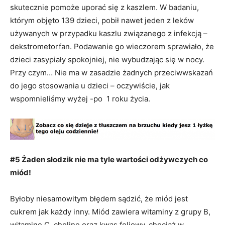
skutecznie pomoże uporać się z kaszlem. W badaniu,
którym objęto 139 dzieci, pobił nawet jeden z leków
używanych w przypadku kaszlu związanego z infekcją –
dekstrometorfan. Podawanie go wieczorem sprawiało, że
dzieci zasypiały spokojniej, nie wybudzając się w nocy.
Przy czym… Nie ma w zasadzie żadnych przeciwwskazań
do jego stosowania u dzieci – oczywiście, jak
wspomnieliśmy wyżej -po 1 roku życia.
#5 Żaden słodzik nie ma tyle wartości odżywczych co
miód!
Byłoby niesamowitym błędem sądzić, że miód jest
cukrem jak każdy inny. Miód zawiera witaminy z grupy B,
witaminę C, cholinę oraz kwas foliowy, chociaż w