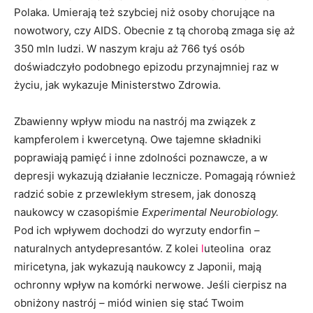
Polaka. Umierają też szybciej niż osoby chorujące na
nowotwory, czy AIDS. Obecnie z tą chorobą zmaga się aż
350 mln ludzi. W naszym kraju aż 766 tyś osób
doświadczyło podobnego epizodu przynajmniej raz w
życiu, jak wykazuje Ministerstwo Zdrowia.
Zbawienny wpływ miodu na nastrój ma związek z
kampferolem i kwercetyną. Owe tajemne składniki
poprawiają pamięć i inne zdolności poznawcze, a w
depresji wykazują działanie lecznicze. Pomagają również
radzić sobie z przewlekłym stresem, jak donoszą
naukowcy w czasopiśmie
Experimental Neurobiology
.
Pod ich wpływem dochodzi do wyrzuty endorfin –
naturalnych antydepresantów. Z kolei
l
uteolina oraz
miricetyna, jak wykazują naukowcy z Japonii, mają
ochronny wpływ na komórki nerwowe. Jeśli cierpisz na
obniżony nastrój – miód winien się stać Twoim