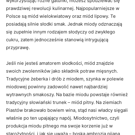
wykorzystując różne gatunki, możesz spodziewać się
prawdziwej rewolucji kulinarnej. Najpopularniejsze w
Polsce są miód wielokwiatowy oraz miód lipowy. Te
posiadają silnie słodki smak. Jednak miody odznaczają
się zupełnie innym rodzajem słodyczy od zwykłego
cukru, zatem jednocześnie stanowią intrygującą
przyprawę.
Jeśli nie jesteś amatorem słodkości, miód znajdzie
swoich zwolenników jako składnik potraw mięsnych.
Tradycyjne żeberka i drób z miodem, szynka w polewie
miodowej powinny zadowolić nawet najbardziej
wytrawnych smakoszy. Na bazie miodu powstaje również
tradycyjny słowiański trunek – miód pitny. Na ziemiach
Piastów brakowało bowiem wina, stąd nasi władcy sięgali
właśnie po ten upajający napój. Miodosytnictwo, czyli
produkcja miodu pitnego ma swoje korzenie już w
starożytności, i jak się uważa – boska ambrozja pijana