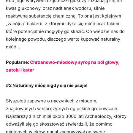
Pod jego wpływem cząsteczki glukozy rozpadają się na
kwas glukonowy, oraz nadtlenek wodoru, silnie
reaktywną substancję chemiczną. To ona jest kolejnym
„zabójcą” bakterii, z którymi styka się miód oraz takimi,
które potencjalnie mogłyby go skazić. Co wiedzie nas do
kolejnego powodu, dlaczego warto kupować naturalny
miód…
Popularne:
Chrzanowo-miodowy syrop na ból głowy,
zatoki i katar
#2 Naturalny miód nigdy się nie psuje!
Słyszałeś zapewne o naczyniach z miodem,
znajdowanych w starożytnych egipskich grobowcach.
Najstarszy z nich miał około 3000 lat! Archeolodzy, którzy
odważyli się go skosztować stwierdzili, że pomimo
minionych wieków, nadal zachowywał on swoje