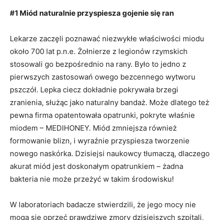
#1 Miód naturalnie przyspiesza gojenie się ran
Lekarze zaczęli poznawać niezwykłe właściwości miodu
około 700 lat p.n.e. Żołnierze z legionów rzymskich
stosowali go bezpośrednio na rany. Było to jedno z
pierwszych zastosowań owego bezcennego wytworu
pszczół. Lepka ciecz dokładnie pokrywała brzegi
zranienia, służąc jako naturalny bandaż. Może dlatego też
pewna firma opatentowała opatrunki, pokryte właśnie
miodem – MEDIHONEY. Miód zmniejsza również
formowanie blizn, i wyraźnie przyspiesza tworzenie
nowego naskórka. Dzisiejsi naukowcy tłumaczą, dlaczego
akurat miód jest doskonałym opatrunkiem – żadna
bakteria nie może przeżyć w takim środowisku!
W laboratoriach badacze stwierdzili, że jego mocy nie
mogą się oprzeć prawdziwe zmory dzisiejszych szpitali,