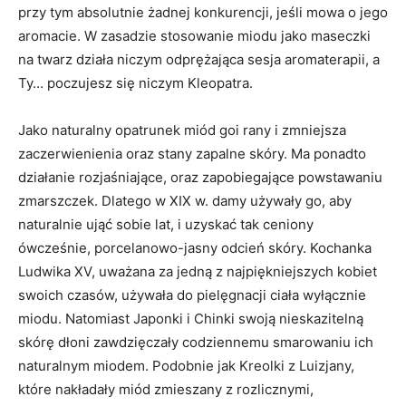
przy tym absolutnie żadnej konkurencji, jeśli mowa o jego
aromacie. W zasadzie stosowanie miodu jako maseczki
na twarz działa niczym odprężająca sesja aromaterapii, a
Ty… poczujesz się niczym Kleopatra.
Jako naturalny opatrunek miód goi rany i zmniejsza
zaczerwienienia oraz stany zapalne skóry. Ma ponadto
działanie rozjaśniające, oraz zapobiegające powstawaniu
zmarszczek. Dlatego w XIX w. damy używały go, aby
naturalnie ująć sobie lat, i uzyskać tak ceniony
ówcześnie, porcelanowo-jasny odcień skóry. Kochanka
Ludwika XV, uważana za jedną z najpiękniejszych kobiet
swoich czasów, używała do pielęgnacji ciała wyłącznie
miodu. Natomiast Japonki i Chinki swoją nieskazitelną
skórę dłoni zawdzięczały codziennemu smarowaniu ich
naturalnym miodem. Podobnie jak Kreolki z Luizjany,
które nakładały miód zmieszany z rozlicznymi,