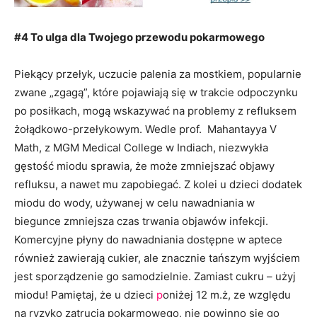
#4 To ulga dla Twojego przewodu pokarmowego
Piekący przełyk, uczucie palenia za mostkiem, popularnie
zwane „zgagą”, które pojawiają się w trakcie odpoczynku
po posiłkach, mogą wskazywać na problemy z refluksem
żołądkowo-przełykowym. Wedle prof. Mahantayya V
Math, z MGM Medical College w Indiach, niezwykła
gęstość miodu sprawia, że może zmniejszać objawy
refluksu, a nawet mu zapobiegać. Z kolei u dzieci dodatek
miodu do wody, używanej w celu nawadniania w
biegunce zmniejsza czas trwania objawów infekcji.
Komercyjne płyny do nawadniania dostępne w aptece
również zawierają cukier, ale znacznie tańszym wyjściem
jest sporządzenie go samodzielnie. Zamiast cukru – użyj
miodu! Pamiętaj, że u dzieci
p
oniżej 12 m.ż, ze względu
na ryzyko zatrucia pokarmowego, nie powinno się go