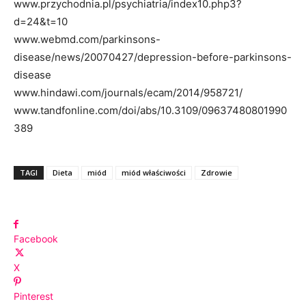
www.przychodnia.pl/psychiatria/index10.php3?
d=24&t=10
www.webmd.com/parkinsons-
disease/news/20070427/depression-before-parkinsons-
disease
www.hindawi.com/journals/ecam/2014/958721/
www.tandfonline.com/doi/abs/10.3109/09637480801990
389
TAGI
Dieta
miód
miód właściwości
Zdrowie
Facebook
X
Pinterest