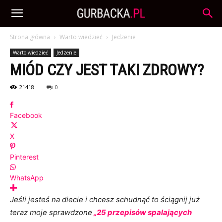
Strona główna
Warto wiedzieć
Jedzenie
Warto wiedzieć
Jedzenie
MIÓD CZY JEST TAKI ZDROWY?
21418
0
Facebook
X
Pinterest
WhatsApp
Jeśli jesteś na diecie i chcesz schudnąć to ś
ciągnij już
teraz moje sprawdzone
„25 przepisów spalających