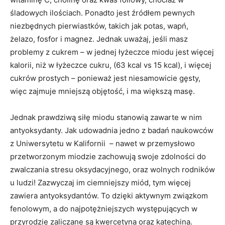
śladowych ilościach. Ponadto jest źródłem pewnych
niezbędnych pierwiastków, takich jak potas, wapń,
żelazo, fosfor i magnez. Jednak uważaj, jeśli masz
problemy z cukrem – w jednej łyżeczce miodu jest więcej
kalorii, niż w łyżeczce cukru, (63 kcal vs 15 kcal), i więcej
cukrów prostych – ponieważ jest niesamowicie gęsty,
więc zajmuje mniejszą objętość, i ma większą masę.
Jednak prawdziwą siłę miodu stanowią zawarte w nim
antyoksydanty. Jak udowadnia jedno z badań naukowców
z Uniwersytetu w Kalifornii – nawet w przemysłowo
przetworzonym miodzie zachowują swoje zdolności do
zwalczania stresu oksydacyjnego, oraz wolnych rodników
u ludzi! Zazwyczaj im ciemniejszy miód, tym więcej
zawiera antyoksydantów. To dzięki aktywnym związkom
fenolowym, a do najpotężniejszych występujących w
przyrodzie zaliczane są kwercetyna oraz katechina.