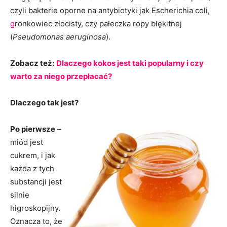
czyli bakterie oporne na antybiotyki jak Escherichia coli,
g
ronkowiec złocisty, czy pałeczka ropy błękitnej
(
Pseudomonas aeruginosa
).
Zobacz też:
Dlaczego kokos jest taki popularny i czy
warto za niego przepłacać?
Dlaczego tak jest?
Po pierwsze
–
miód jest
cukrem, i jak
każda z tych
substancji jest
silnie
higroskopijny.
Oznacza to, że