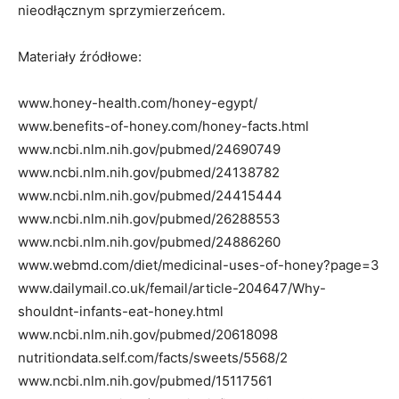
nieodłącznym sprzymierzeńcem.
Materiały źródłowe:
www.honey-health.com/honey-egypt/
www.benefits-of-honey.com/honey-facts.html
www.ncbi.nlm.nih.gov/pubmed/24690749
www.ncbi.nlm.nih.gov/pubmed/24138782
www.ncbi.nlm.nih.gov/pubmed/24415444
www.ncbi.nlm.nih.gov/pubmed/26288553
www.ncbi.nlm.nih.gov/pubmed/24886260
www.webmd.com/diet/medicinal-uses-of-honey?page=3
www.dailymail.co.uk/femail/article-204647/Why-
shouldnt-infants-eat-honey.html
www.ncbi.nlm.nih.gov/pubmed/20618098
nutritiondata.self.com/facts/sweets/5568/2
www.ncbi.nlm.nih.gov/pubmed/15117561