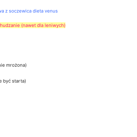
chudzanie (nawet dla leniwych)
nie mrożona)
 być starta)