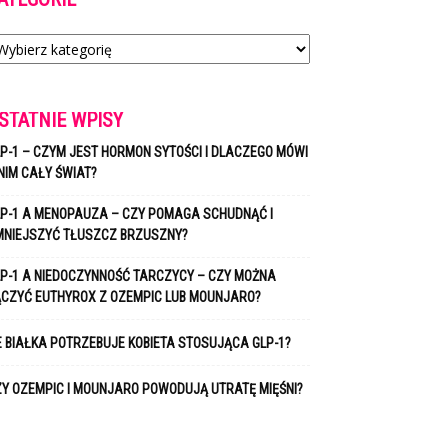
tegorie
STATNIE WPISY
P-1 – CZYM JEST HORMON SYTOŚCI I DLACZEGO MÓWI
NIM CAŁY ŚWIAT?
P-1 A MENOPAUZA – CZY POMAGA SCHUDNĄĆ I
MNIEJSZYĆ TŁUSZCZ BRZUSZNY?
P-1 A NIEDOCZYNNOŚĆ TARCZYCY – CZY MOŻNA
ĄCZYĆ EUTHYROX Z OZEMPIC LUB MOUNJARO?
E BIAŁKA POTRZEBUJE KOBIETA STOSUJĄCA GLP-1?
Y OZEMPIC I MOUNJARO POWODUJĄ UTRATĘ MIĘŚNI?