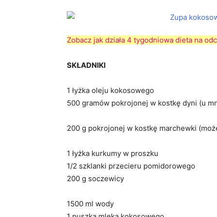
Zobacz jak działa 4 tygodniowa dieta na od
SKŁADNIKI
1 łyżka oleju kokosowego
500 gramów pokrojonej w kostkę dyni (u m
200 g pokrojonej w kostkę marchewki (może
1 łyżka kurkumy w proszku
1/2 szklanki przecieru pomidorowego
200 g soczewicy
1500 ml wody
1 puszka mleka kokosowego