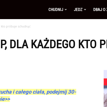
CHUDNIJ
JEDZ
DBAJ O
o kto próbuje schudnąć
P, DLA KAŻDEGO KTO 
ucha i całego ciała, podejmij 30-
ie>>