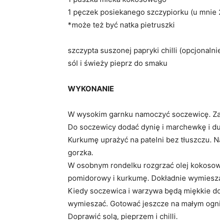
1 pęczek posiekanego szczypiorku (u mnie 2
*może też być natka pietruszki
szczypta suszonej papryki chilli (opcjonalni
sól i świeży pieprz do smaku
WYKONANIE
W wysokim garnku namoczyć soczewicę. Zag
Do soczewicy dodać dynię i marchewkę i du
Kurkumę uprażyć na patelni bez tłuszczu. N
gorzka.
W osobnym rondelku rozgrzać olej kokosow
pomidorowy i kurkumę. Dokładnie wymiesza
Kiedy soczewica i warzywa będą miękkie d
wymieszać. Gotować jeszcze na małym ogniu 
Doprawić solą, pieprzem i chilli.