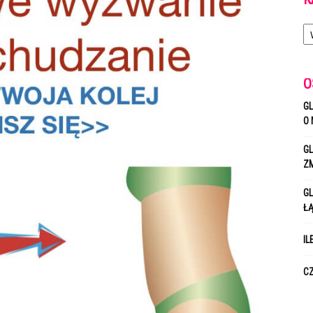
Ka
O
GL
O 
GL
Z
GL
Ł
IL
CZ