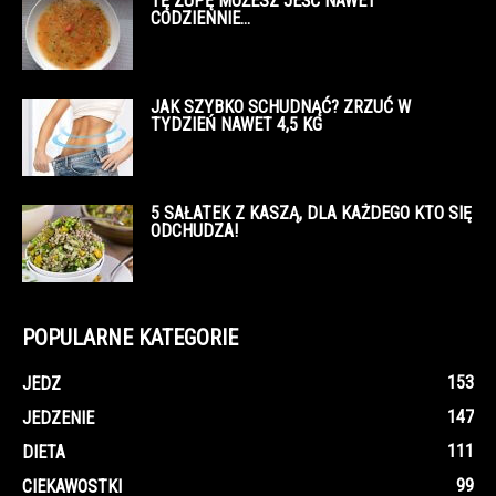
TĘ ZUPĘ MOŻESZ JEŚĆ NAWET
CODZIENNIE…
JAK SZYBKO SCHUDNĄĆ? ZRZUĆ W
TYDZIEŃ NAWET 4,5 KG
5 SAŁATEK Z KASZĄ, DLA KAŻDEGO KTO SIĘ
ODCHUDZA!
POPULARNE KATEGORIE
153
JEDZ
147
JEDZENIE
111
DIETA
99
CIEKAWOSTKI