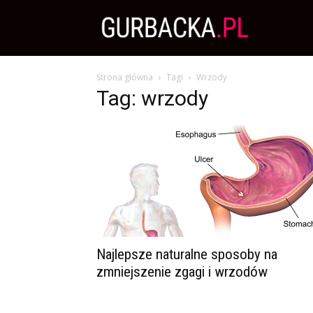
Zdrowa
Strona główna
Tagi
Wrzody
Dieta,
Tag: wrzody
Odchudzanie
i
przepisy
Najlepsze naturalne sposoby na
zmniejszenie zgagi i wrzodów
kulinarne