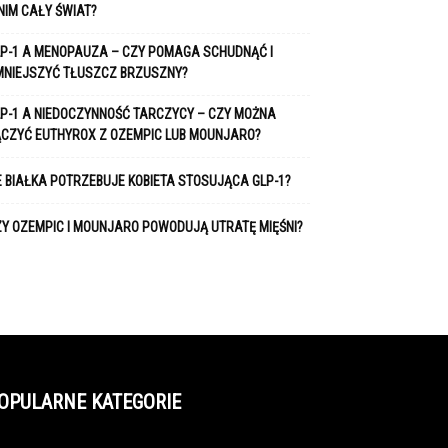
NIM CAŁY ŚWIAT?
P-1 A MENOPAUZA – CZY POMAGA SCHUDNĄĆ I
MNIEJSZYĆ TŁUSZCZ BRZUSZNY?
P-1 A NIEDOCZYNNOŚĆ TARCZYCY – CZY MOŻNA
ĄCZYĆ EUTHYROX Z OZEMPIC LUB MOUNJARO?
E BIAŁKA POTRZEBUJE KOBIETA STOSUJĄCA GLP-1?
Y OZEMPIC I MOUNJARO POWODUJĄ UTRATĘ MIĘŚNI?
OPULARNE KATEGORIE