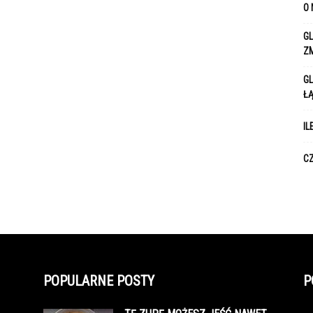
O 
GL
Z
GL
Ł
IL
CZ
POPULARNE POSTY
P