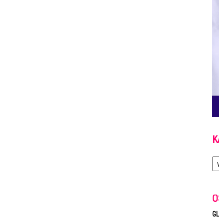
K
Ka
O
GL