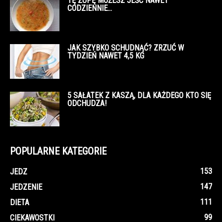
TĘ ZUPĘ MOŻESZ JEŚĆ NAWET
CODZIENNIE…
JAK SZYBKO SCHUDNĄĆ? ZRZUĆ W
TYDZIEŃ NAWET 4,5 KG
5 SAŁATEK Z KASZĄ, DLA KAŻDEGO KTO SIĘ
ODCHUDZA!
POPULARNE KATEGORIE
153
JEDZ
147
JEDZENIE
111
DIETA
99
CIEKAWOSTKI