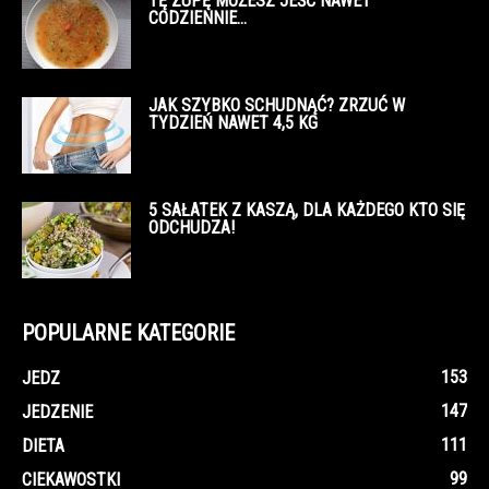
TĘ ZUPĘ MOŻESZ JEŚĆ NAWET
CODZIENNIE…
JAK SZYBKO SCHUDNĄĆ? ZRZUĆ W
TYDZIEŃ NAWET 4,5 KG
5 SAŁATEK Z KASZĄ, DLA KAŻDEGO KTO SIĘ
ODCHUDZA!
POPULARNE KATEGORIE
153
JEDZ
147
JEDZENIE
111
DIETA
99
CIEKAWOSTKI