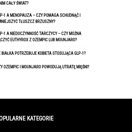
NIM CAŁY ŚWIAT?
P-1 A MENOPAUZA – CZY POMAGA SCHUDNĄĆ I
MNIEJSZYĆ TŁUSZCZ BRZUSZNY?
P-1 A NIEDOCZYNNOŚĆ TARCZYCY – CZY MOŻNA
ĄCZYĆ EUTHYROX Z OZEMPIC LUB MOUNJARO?
E BIAŁKA POTRZEBUJE KOBIETA STOSUJĄCA GLP-1?
Y OZEMPIC I MOUNJARO POWODUJĄ UTRATĘ MIĘŚNI?
OPULARNE KATEGORIE