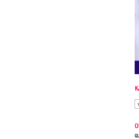
K
Ka
O
GL