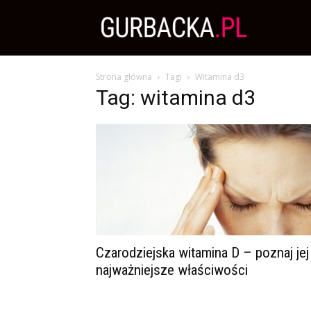
Zdrowa
Strona główna
Tagi
Witamina d3
Dieta,
Tag: witamina d3
Odchudzanie
i
przepisy
Czarodziejska witamina D – poznaj jej
najważniejsze właściwości
kulinarne