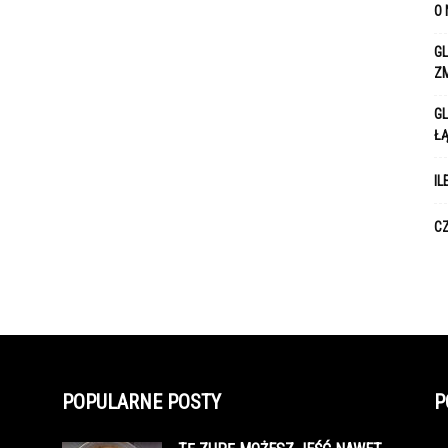
O 
GL
Z
GL
Ł
IL
CZ
POPULARNE POSTY
P