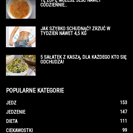
TĘ ZUPĘ MOŻESZ JEŚĆ NAWET
CODZIENNIE…
JAK SZYBKO SCHUDNĄĆ? ZRZUĆ W
TYDZIEŃ NAWET 4,5 KG
5 SAŁATEK Z KASZĄ, DLA KAŻDEGO KTO SIĘ
ODCHUDZA!
POPULARNE KATEGORIE
153
JEDZ
147
JEDZENIE
111
DIETA
99
CIEKAWOSTKI