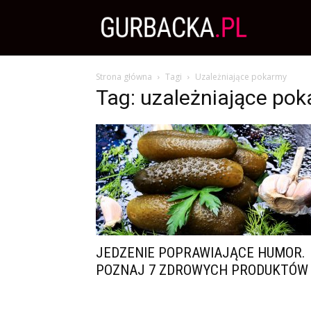
Zdrowa
Strona główna
Tagi
Uzależniające pokarmy
Dieta,
Tag: uzależniające po
Odchudzanie
i
przepisy
JEDZENIE POPRAWIAJĄCE HUMOR.
POZNAJ 7 ZDROWYCH PRODUKTÓW
kulinarne