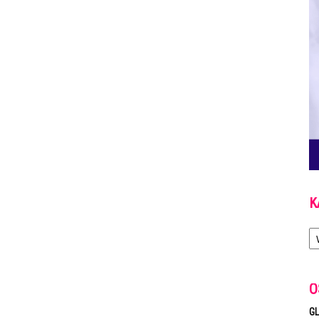
K
Ka
O
GL