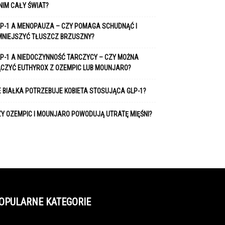
NIM CAŁY ŚWIAT?
P-1 A MENOPAUZA – CZY POMAGA SCHUDNĄĆ I
MNIEJSZYĆ TŁUSZCZ BRZUSZNY?
P-1 A NIEDOCZYNNOŚĆ TARCZYCY – CZY MOŻNA
ĄCZYĆ EUTHYROX Z OZEMPIC LUB MOUNJARO?
E BIAŁKA POTRZEBUJE KOBIETA STOSUJĄCA GLP-1?
Y OZEMPIC I MOUNJARO POWODUJĄ UTRATĘ MIĘŚNI?
OPULARNE KATEGORIE