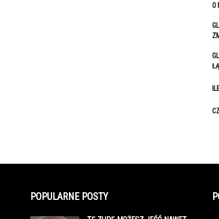
O 
GL
Z
GL
Ł
IL
CZ
POPULARNE POSTY
P