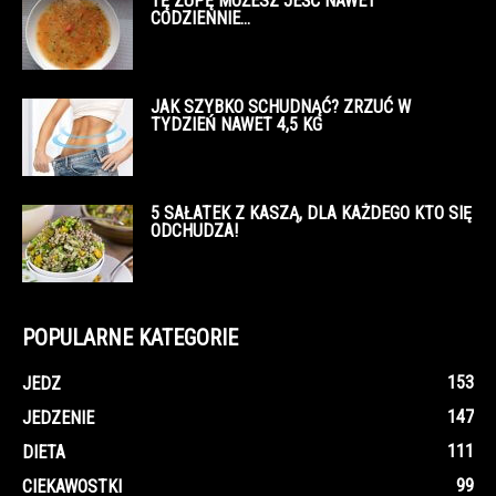
TĘ ZUPĘ MOŻESZ JEŚĆ NAWET
CODZIENNIE…
JAK SZYBKO SCHUDNĄĆ? ZRZUĆ W
TYDZIEŃ NAWET 4,5 KG
5 SAŁATEK Z KASZĄ, DLA KAŻDEGO KTO SIĘ
ODCHUDZA!
POPULARNE KATEGORIE
153
JEDZ
147
JEDZENIE
111
DIETA
99
CIEKAWOSTKI