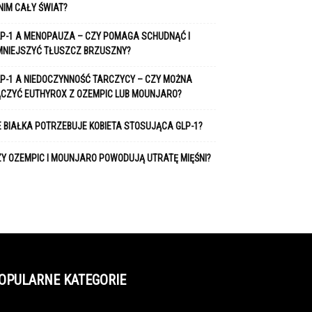
NIM CAŁY ŚWIAT?
P-1 A MENOPAUZA – CZY POMAGA SCHUDNĄĆ I
MNIEJSZYĆ TŁUSZCZ BRZUSZNY?
P-1 A NIEDOCZYNNOŚĆ TARCZYCY – CZY MOŻNA
ĄCZYĆ EUTHYROX Z OZEMPIC LUB MOUNJARO?
E BIAŁKA POTRZEBUJE KOBIETA STOSUJĄCA GLP-1?
Y OZEMPIC I MOUNJARO POWODUJĄ UTRATĘ MIĘŚNI?
OPULARNE KATEGORIE