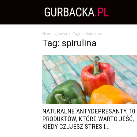
Zdrowa
Strona główna
Tagi
Spirulina
Dieta,
Tag: spirulina
Odchudzanie
i
przepisy
NATURALNE ANTYDEPRESANTY. 10
PRODUKTÓW, KTÓRE WARTO JEŚĆ,
KIEDY CZUJESZ STRES I...
kulinarne