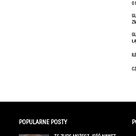
O 
GL
Z
GL
Ł
IL
CZ
POPULARNE POSTY
P