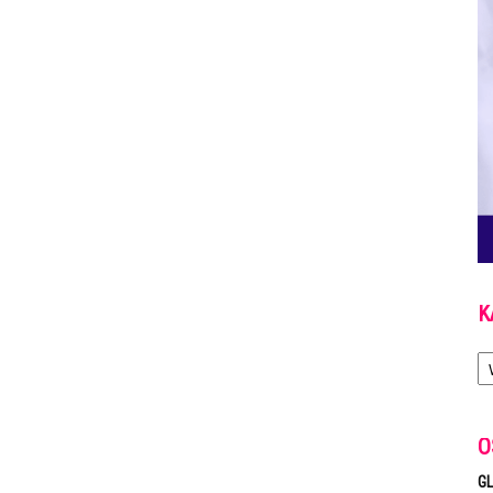
K
Ka
O
GL