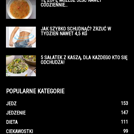
TĘ ZUPĘ MOŻESZ JEŚĆ NAWET
CODZIENNIE…
JAK SZYBKO SCHUDNĄĆ? ZRZUĆ W
TYDZIEŃ NAWET 4,5 KG
5 SAŁATEK Z KASZĄ, DLA KAŻDEGO KTO SIĘ
ODCHUDZA!
POPULARNE KATEGORIE
153
JEDZ
147
JEDZENIE
111
DIETA
99
CIEKAWOSTKI