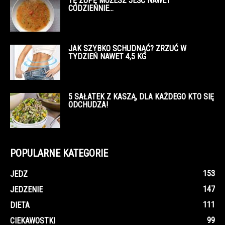
TĘ ZUPĘ MOŻESZ JEŚĆ NAWET
CODZIENNIE…
JAK SZYBKO SCHUDNĄĆ? ZRZUĆ W
TYDZIEŃ NAWET 4,5 KG
5 SAŁATEK Z KASZĄ, DLA KAŻDEGO KTO SIĘ
ODCHUDZA!
POPULARNE KATEGORIE
153
JEDZ
147
JEDZENIE
111
DIETA
99
CIEKAWOSTKI