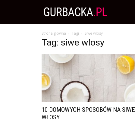
Zdrowa
Strona główna
Tagi
Siwe wlosy
Dieta,
Tag: siwe wlosy
Odchudzanie
i
przepisy
10 DOMOWYCH SPOSOBÓW NA SIWE
WŁOSY
kulinarne