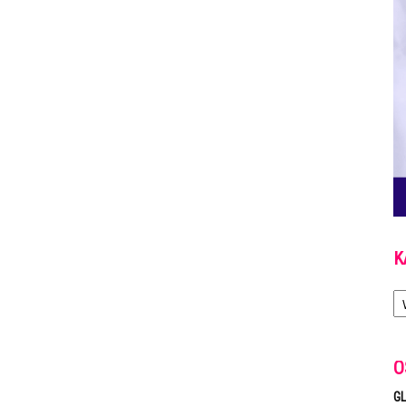
K
Ka
O
GL