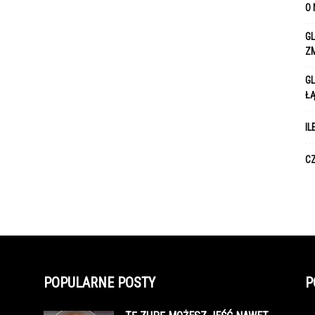
O 
GL
Z
GL
Ł
IL
CZ
POPULARNE POSTY
P