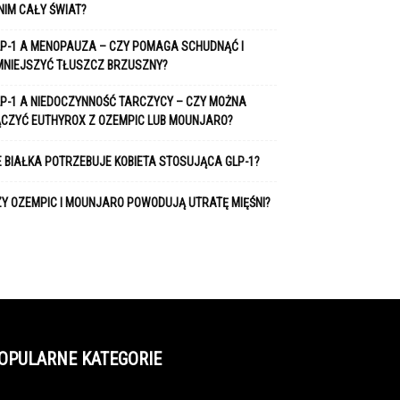
NIM CAŁY ŚWIAT?
P-1 A MENOPAUZA – CZY POMAGA SCHUDNĄĆ I
MNIEJSZYĆ TŁUSZCZ BRZUSZNY?
P-1 A NIEDOCZYNNOŚĆ TARCZYCY – CZY MOŻNA
ĄCZYĆ EUTHYROX Z OZEMPIC LUB MOUNJARO?
E BIAŁKA POTRZEBUJE KOBIETA STOSUJĄCA GLP-1?
Y OZEMPIC I MOUNJARO POWODUJĄ UTRATĘ MIĘŚNI?
OPULARNE KATEGORIE