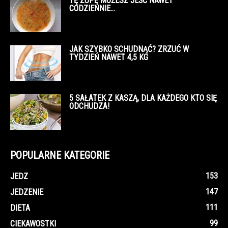
TĘ ZUPĘ MOŻESZ JEŚĆ NAWET
CODZIENNIE…
JAK SZYBKO SCHUDNĄĆ? ZRZUĆ W
TYDZIEŃ NAWET 4,5 KG
5 SAŁATEK Z KASZĄ, DLA KAŻDEGO KTO SIĘ
ODCHUDZA!
POPULARNE KATEGORIE
153
JEDZ
147
JEDZENIE
111
DIETA
99
CIEKAWOSTKI