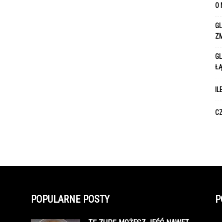
O 
GL
Z
GL
Ł
IL
CZ
POPULARNE POSTY
P