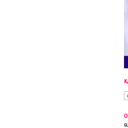
K
Ka
O
GL