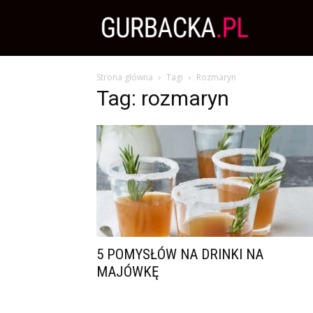
Zdrowa
Strona główna
Tagi
Rozmaryn
Dieta,
Tag: rozmaryn
Odchudzanie
i
przepisy
5 POMYSŁÓW NA DRINKI NA
MAJÓWKĘ
kulinarne