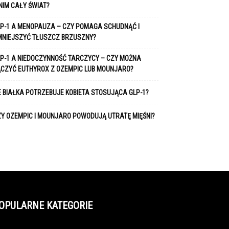
NIM CAŁY ŚWIAT?
P-1 A MENOPAUZA – CZY POMAGA SCHUDNĄĆ I
MNIEJSZYĆ TŁUSZCZ BRZUSZNY?
P-1 A NIEDOCZYNNOŚĆ TARCZYCY – CZY MOŻNA
ĄCZYĆ EUTHYROX Z OZEMPIC LUB MOUNJARO?
E BIAŁKA POTRZEBUJE KOBIETA STOSUJĄCA GLP-1?
Y OZEMPIC I MOUNJARO POWODUJĄ UTRATĘ MIĘŚNI?
OPULARNE KATEGORIE