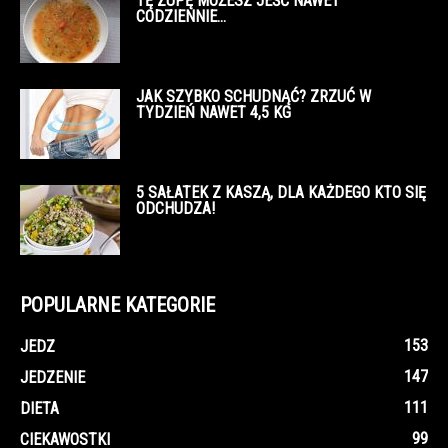
TĘ ZUPĘ MOŻESZ JEŚĆ NAWET
CODZIENNIE…
JAK SZYBKO SCHUDNĄĆ? ZRZUĆ W
TYDZIEŃ NAWET 4,5 KG
5 SAŁATEK Z KASZĄ, DLA KAŻDEGO KTO SIĘ
ODCHUDZA!
POPULARNE KATEGORIE
153
JEDZ
147
JEDZENIE
111
DIETA
99
CIEKAWOSTKI