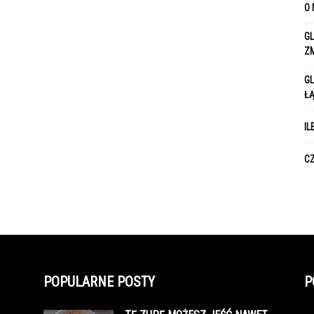
O 
GL
Z
GL
Ł
IL
CZ
POPULARNE POSTY
P