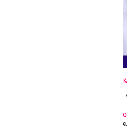
K
Ka
O
GL