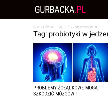
Zdrowa
Strona główna
Tagi
Probiotyki w jedzeniu
Dieta,
Tag: probiotyki w jedze
Odchudzanie
i
przepisy
PROBLEMY ŻOŁĄDKOWE MOGĄ
SZKODZIĆ MÓZGOWI!
kulinarne