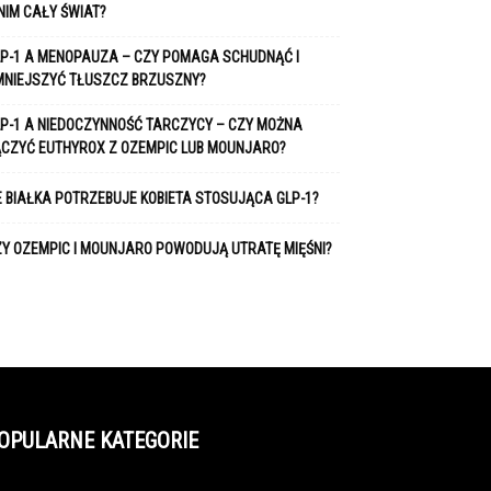
NIM CAŁY ŚWIAT?
P-1 A MENOPAUZA – CZY POMAGA SCHUDNĄĆ I
MNIEJSZYĆ TŁUSZCZ BRZUSZNY?
P-1 A NIEDOCZYNNOŚĆ TARCZYCY – CZY MOŻNA
ĄCZYĆ EUTHYROX Z OZEMPIC LUB MOUNJARO?
E BIAŁKA POTRZEBUJE KOBIETA STOSUJĄCA GLP-1?
Y OZEMPIC I MOUNJARO POWODUJĄ UTRATĘ MIĘŚNI?
OPULARNE KATEGORIE