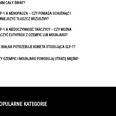
NIM CAŁY ŚWIAT?
P-1 A MENOPAUZA – CZY POMAGA SCHUDNĄĆ I
MNIEJSZYĆ TŁUSZCZ BRZUSZNY?
P-1 A NIEDOCZYNNOŚĆ TARCZYCY – CZY MOŻNA
ĄCZYĆ EUTHYROX Z OZEMPIC LUB MOUNJARO?
E BIAŁKA POTRZEBUJE KOBIETA STOSUJĄCA GLP-1?
Y OZEMPIC I MOUNJARO POWODUJĄ UTRATĘ MIĘŚNI?
OPULARNE KATEGORIE