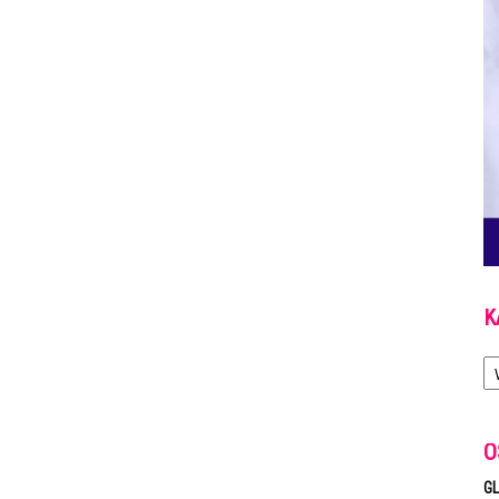
K
Ka
O
GL