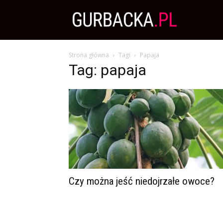
Zdrowa
Strona główna
Tagi
Papaja
Dieta,
Tag: papaja
Odchudzanie
i
przepisy
Czy można jeść niedojrzałe owoce?
kulinarne