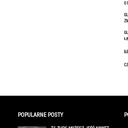
O 
GL
Z
GL
Ł
IL
CZ
POPULARNE POSTY
P