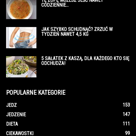
TĘ ZUPĘ MOŻESZ JEŚĆ NAWET
CODZIENNIE…
JAK SZYBKO SCHUDNĄĆ? ZRZUĆ W
TYDZIEŃ NAWET 4,5 KG
5 SAŁATEK Z KASZĄ, DLA KAŻDEGO KTO SIĘ
ODCHUDZA!
POPULARNE KATEGORIE
153
JEDZ
147
JEDZENIE
111
DIETA
99
CIEKAWOSTKI