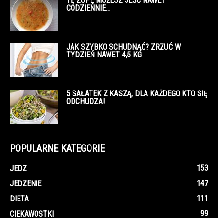
TĘ ZUPĘ MOŻESZ JEŚĆ NAWET
CODZIENNIE…
JAK SZYBKO SCHUDNĄĆ? ZRZUĆ W
TYDZIEŃ NAWET 4,5 KG
5 SAŁATEK Z KASZĄ, DLA KAŻDEGO KTO SIĘ
ODCHUDZA!
POPULARNE KATEGORIE
153
JEDZ
147
JEDZENIE
111
DIETA
99
CIEKAWOSTKI