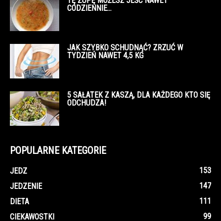
TĘ ZUPĘ MOŻESZ JEŚĆ NAWET
CODZIENNIE…
JAK SZYBKO SCHUDNĄĆ? ZRZUĆ W
TYDZIEŃ NAWET 4,5 KG
5 SAŁATEK Z KASZĄ, DLA KAŻDEGO KTO SIĘ
ODCHUDZA!
POPULARNE KATEGORIE
153
JEDZ
147
JEDZENIE
111
DIETA
99
CIEKAWOSTKI