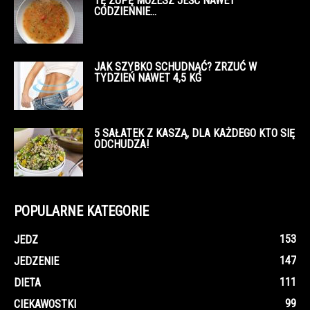
TĘ ZUPĘ MOŻESZ JEŚĆ NAWET
CODZIENNIE…
JAK SZYBKO SCHUDNĄĆ? ZRZUĆ W
TYDZIEŃ NAWET 4,5 KG
5 SAŁATEK Z KASZĄ, DLA KAŻDEGO KTO SIĘ
ODCHUDZA!
POPULARNE KATEGORIE
153
JEDZ
147
JEDZENIE
111
DIETA
99
CIEKAWOSTKI