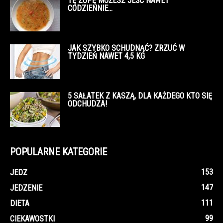
TĘ ZUPĘ MOŻESZ JEŚĆ NAWET
CODZIENNIE…
JAK SZYBKO SCHUDNĄĆ? ZRZUĆ W
TYDZIEŃ NAWET 4,5 KG
5 SAŁATEK Z KASZĄ, DLA KAŻDEGO KTO SIĘ
ODCHUDZA!
POPULARNE KATEGORIE
153
JEDZ
147
JEDZENIE
111
DIETA
99
CIEKAWOSTKI